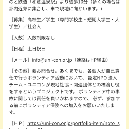
のと鉄道「和倉温泉駅」より徒歩10分（多くの場合は
都内近郊に集合し、車で現地に向かいます。)
［募集］高校生／学生（専門学校生・短期大学生・大
学生）／社会人
［人数］人数制限なし
［日程］土日祝日
［メール］info@uni-con.or.jp（連絡はHP経由）
［その他］要お問合せ。あくまでも、各個人が自己責
任で行うボランティア活動において、 認定NPO 法人
チーム・ユニコンが現地社協・関連団体との橋渡し役
をするというプロジェクトです。 ボランティア中の事
故に関しては責任を負いかねますので、 必ず、参加す
る前にボランティア保険への加入をお願いいたしま
す。
［ＨＰ］
https://uni-con.or.jp/portfolio-item/noto_s