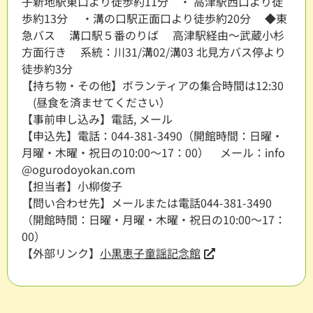
子新地駅東口より徒歩約11分 ・ 高津駅西口より徒
歩約13分 ・溝の口駅正面口より徒歩約20分 ◆東
急バス 溝口駅５番のりば 高津駅経由～武蔵小杉
方面行き 系統：川31/溝02/溝03 北見方バス停より
徒歩約3分
【持ち物・その他】ボランティアの集合時間は12:30
(昼食を済ませてください）
【事前申し込み】電話, メール
【申込先】電話：044-381-3490（開館時間：日曜・
月曜・木曜・祝日の10:00～17：00） メール：info
@ogurodoyokan.com
【担当者】小柳俊子
【問い合わせ先】メールまたは電話044-381-3490
（開館時間：日曜・月曜・木曜・祝日の10:00～17：
00）
【外部リンク】
小黒恵子童謡記念館