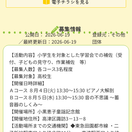
電子チラシを見る
募集情報
公開日：
2026-06-19
登録元：その他
／最終更新日：2026-06-19
団体
【活動内容】小学生を対象とした学習会での補佐（受
付、子どもの見守り、作業補佐 等）
【募集人数】各コース3名程度
【募集対象】高校生
【開催日時詳細】
Ａコース ８月４日(火) 13:30～15:30 ピアノ大解剖
Ｂコース８月５日(水) 13:30～15:30 音の不思議 ～蓄
音器のしくみ～
【開催場所】小黒恵子童謡記念館
【開催地住所】高津区諏訪3－13－8
【活動場所までの交通機関】◆東急田園都市線 ・二