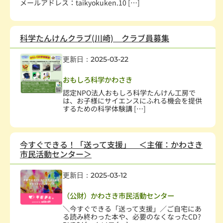
メールアドレス：taikyokuken.10 […]
科学たんけんクラブ(川崎) クラブ員募集
更新日：2025-03-22
科学技術
おもしろ科学かわさき
認定NPO法人おもしろ科学たんけん工房で
は、お子様にサイエンスにふれる機会を提供
するための科学体験講 […]
今すぐできる！「送って支援」 ＜主催：かわさき
市民活動センター＞
更新日：2025-03-12
NPO支援
（公財）かわさき市民活動センター
＼今すぐできる「送って支援」／ご自宅にあ
る読み終わった本や、必要のなくなったCD?