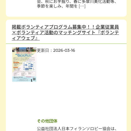
会、秋にお芋掘り、春に多摩川美化活動等、
季節を楽しみ、年間を […]
掲載ボランティアプログラム募集中！！企業従業員
×ボランティア活動のマッチングサイト『ボランテ
ィアウェブ』
更新日：2026-03-16
保健・医療・福祉
,
幼児、児童
,
高齢者
,
障害者・児
,
疾病、医療
,
野宿生活者支援
,
社会教育、生涯学習
,
まちづくり
,
学術・文化・芸術
,
スポーツ・
レクレーション
,
環境保全
,
動物愛護
,
災害救援
,
地域安全
,
人権・平和
,
国際協力・交流
,
在日外国人支援
,
男女共同参画社会
,
子どもの健全育成
,
学校・教育
,
情報化社会
,
科学技術
,
経済活動
,
職業能力開発・雇用機会拡充
,
消費者保護
,
NPO支援
その他団体
公益社団法人日本フィランソロピー協会は、