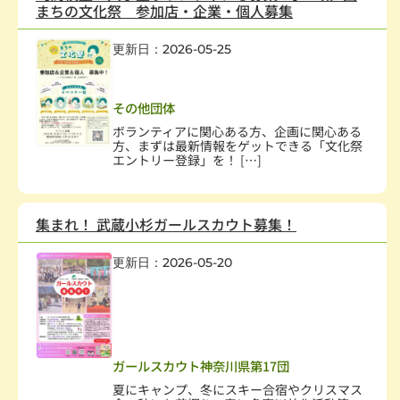
まちの文化祭 参加店・企業・個人募集
更新日：2026-05-25
社会教育、生涯学習
,
まちづくり
,
学術・文化・芸術
,
スポーツ・レクレーション
,
経済活動
その他団体
ボランティアに関心ある方、企画に関心ある
方、まずは最新情報をゲットできる「文化祭
エントリー登録」を！ […]
集まれ！ 武蔵小杉ガールスカウト募集！
更新日：2026-05-20
幼児、児童
,
社会教育、生涯学習
,
学術・文化・芸術
,
環境保全
,
人権・平和
,
国際協力・交流
,
男女共同参画社会
,
子どもの健全育成
,
学校・教育
,
NPO支援
ガールスカウト神奈川県第17団
夏にキャンプ、冬にスキー合宿やクリスマス