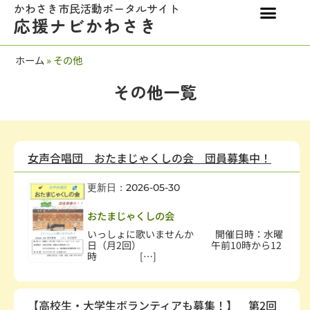
かわさき市民活動ポータルサイト
応援ナビかわさき
ホーム
»
その他
その他一覧
女声合唱団 おたまじゃくしの会 団員募集中！
更新日：2026-05-30
高齢者
,
学術・文化・芸術
おたまじゃくしの会
いっしょに歌いませんか 開催日時：水曜
日（月2回） 午前10時から12
時 […]
【高校生・大学生ボランティアも募集！】 第2回