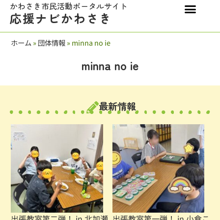
かわさき市民活動ポータルサイト
応援ナビかわさき
ホーム
»
団体情報
»
minna no ie
minna no ie
最新情報
出張教室第二弾！ in 北加瀬
出張教室第一弾！ in 小倉こ