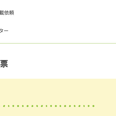
載依頼
ター
票