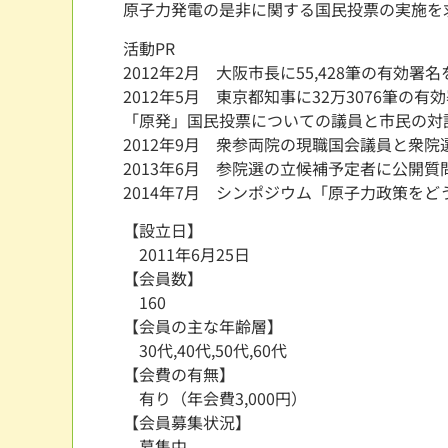
原子力発電の是非に関する国民投票の実施を
活動PR
2012年2月 大阪市長に55,428筆の有効
2012年5月 東京都知事に32万3076筆
「原発」国民投票についての議員と市民の対
2012年9月 衆参両院の現職国会議員と衆
2013年6月 参院選の立候補予定者に公開質
2014年7月 シンポジウム「原子力政策を
【設立日】
2011年6月25日
【会員数】
160
【会員の主な年齢層】
30代,40代,50代,60代
【会費の有無】
有り（年会費3,000円）
【会員募集状況】
募集中