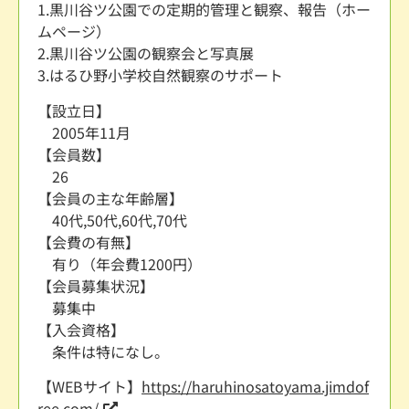
1.黒川谷ツ公園での定期的管理と観察、報告（ホー
ムページ）
2.黒川谷ツ公園の観察会と写真展
3.はるひ野小学校自然観察のサポート
【設立日】
2005年11月
【会員数】
26
【会員の主な年齢層】
40代,50代,60代,70代
【会費の有無】
有り（年会費1200円）
【会員募集状況】
募集中
【入会資格】
条件は特になし。
【WEBサイト】
https://haruhinosatoyama.jimdof
ree.com/