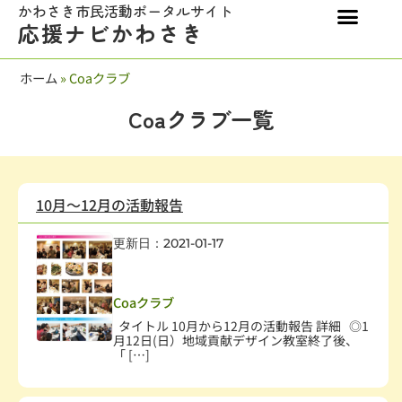
かわさき市民活動ポータルサイト
応援ナビかわさき
ホーム
»
Coaクラブ
Coaクラブ一覧
10月～12月の活動報告
更新日：2021-01-17
社会教育、生涯学習
,
まちづくり
,
学術・文化・芸術
,
子どもの健全育成
Coaクラブ
タイトル 10月から12月の活動報告 詳細 ◎1
月12日(日）地域貢献デザイン教室終了後、
「 […]