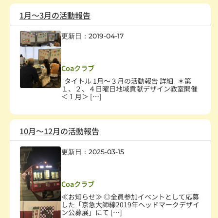
1月～3月の活動報告
更新日：2019-04-17
社会教育、生涯学習
,
まちづくり
,
学術・文化・芸術
,
男女共同参画社会
Coaクラブ
タイトル 1月～３月の活動報告 詳細 ＊第
１、２、４日曜日地域貢献デザイン教室開催
＜１月＞ […]
10月～12月の活動報告
更新日：2025-03-15
社会教育、生涯学習
,
まちづくり
,
学術・文化・芸術
,
情報化社会
Coaクラブ
≪お知らせ≫ ◎全員参加イベントとして応募
した「京急大師線2019年ヘッドマークデザイ
ン公募展」にて […]