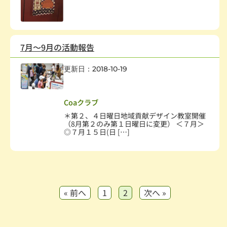
7月～9月の活動報告
更新日：2018-10-19
社会教育、生涯学習
,
まちづくり
,
学術・文化・芸術
,
子どもの健全育成
Coaクラブ
＊第２、４日曜日地域貢献デザイン教室開催
（8月第２のみ第１日曜日に変更） ＜７月＞
◎７月１５日(日 […]
« 前へ
1
2
次へ »