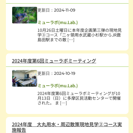
更新日：2024-11-09
社会教育、生涯学習
,
学術・文化・芸術
,
学校・教育
ミューラボ(mu.Lab.)
10月26日土曜日に本年度企画第三弾の現地見
学③コース「二ヶ領用水武蔵小杉駅からJR鹿
島田駅までの散 […]
2024年度第6回ミューラボミーティング
更新日：2024-10-19
社会教育、生涯学習
,
学術・文化・芸術
,
学校・教育
ミューラボ(mu.Lab.)
2024年度第6回ミューラボミーティングが10
月13日（日）に多摩区民活動センターで開催
された。 ま […]
2024年度 大丸用水・周辺散策現地見学②コース実
施報告