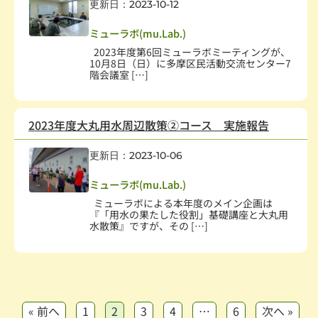
更新日：2023-10-12
社会教育、生涯学習
,
学術・文化・芸術
,
学校・教育
ミューラボ(mu.Lab.)
2023年度第6回ミューラボミーティングが、
10月8日（日）に多摩区民活動交流センター7
階会議室 […]
2023年度大丸用水周辺散策②コース 実施報告
更新日：2023-10-06
社会教育、生涯学習
,
学術・文化・芸術
,
学校・教育
ミューラボ(mu.Lab.)
ミューラボによる本年度のメイン企画は
『「用水の果たした役割」基礎講座と大丸用
水散策』ですが、その […]
« 前へ
1
2
3
4
…
6
次へ »