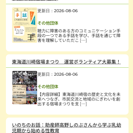
更新日：2026-08-06
保健・医療・福祉
,
幼児、児童
その他団体
聴力に障害のある方のコミュニケーション手
段の一つである手話を学び、手話を通じて障
害を理解していただこ […]
東海道川崎宿場まつり 運営ボランティア大募集！
更新日：2026-08-06
まちづくり
その他団体
【内容詳細】東海道川崎宿の歴史と文化を未
来へつなぎ、市民交流と地域のにぎわいを創
出する宿場まつりを支 […]
いのちのお話：助産師高野しのぶさんから学ぶ乳幼
児期から始める性教育