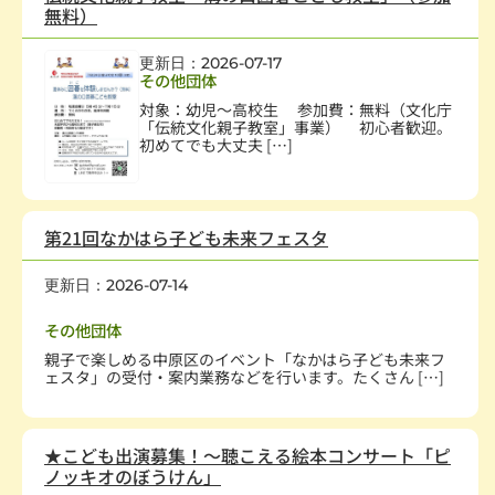
無料）
更新日：2026-07-17
その他団体
対象：幼児～高校生 参加費：無料（文化庁
「伝統文化親子教室」事業） 初心者歓迎。
初めてでも大丈夫 […]
第21回なかはら子ども未来フェスタ
更新日：2026-07-14
幼児、児童
,
まちづくり
,
子どもの健全育成
その他団体
親子で楽しめる中原区のイベント「なかはら子ども未来フ
ェスタ」の受付・案内業務などを行います。たくさん […]
★こども出演募集！～聴こえる絵本コンサート「ピ
ノッキオのぼうけん」