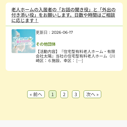
老人ホームの入居者の「お話の聞き役」と「外出の
付き添い役」をお願いします。日数や時間はご相談
に応じます！
更新日：2026-06-17
保健・医療・福祉
,
高齢者
その他団体
【活動内容】『住宅型有料老人ホーム・有限
会社太陽』当社の住宅型有料老人ホーム（川
崎区：６施設、幸区： […]
« 前へ
1
2
3
次へ »