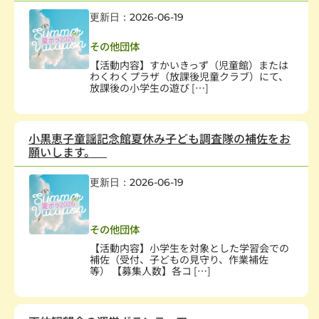
更新日：2026-06-19
幼児、児童
,
子どもの健全育成
その他団体
【活動内容】すかいきっず（児童館）または
わくわくプラザ（放課後児童クラブ）にて、
放課後の小学生の遊び […]
小黒恵子童謡記念館夏休み子ども調査隊の補佐をお
願いします。
更新日：2026-06-19
幼児、児童
,
社会教育、生涯学習
,
学術・文化・芸術
,
子どもの健全育成
,
学校・教育
その他団体
【活動内容】小学生を対象とした学習会での
補佐（受付、子どもの見守り、作業補佐
等） 【募集人数】各コ […]