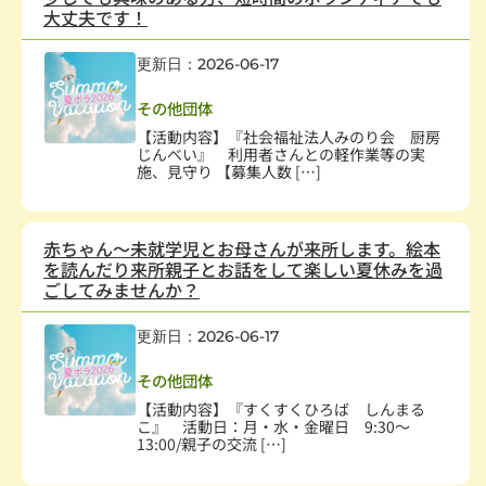
大丈夫です！
更新日：2026-06-17
障害者・児
その他団体
【活動内容】『社会福祉法人みのり会 厨房
じんべい』 利用者さんとの軽作業等の実
施、見守り 【募集人数 […]
赤ちゃん～未就学児とお母さんが来所します。絵本
を読んだり来所親子とお話をして楽しい夏休みを過
ごしてみませんか？
更新日：2026-06-17
幼児、児童
その他団体
【活動内容】『すくすくひろば しんまる
こ』 活動日：月・水・金曜日 9:30～
13:00/親子の交流 […]