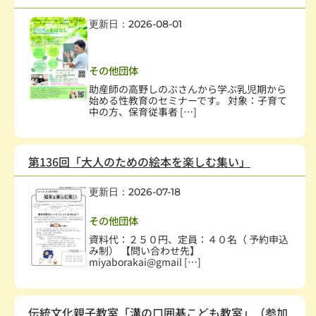
更新日：2026-08-01
保健・医療・福祉
,
幼児、児童
,
人権・平和
,
子どもの健全育成
,
学校・教育
その他団体
助産師の高野しのぶさんから学ぶ乳児期から
始める性教育のセミナーです。 対象：子育て
中の方、保育従事者 […]
第136回「大人のための絵本を楽しむ集い」
更新日：2026-07-18
学術・文化・芸術
その他団体
資料代：２５０円、定員：４０名（ 予約申込
み制） 【問い合わせ先】
miyaborakai@gmail […]
伝統文化親子教室「溝の口囲碁こども教室」（参加