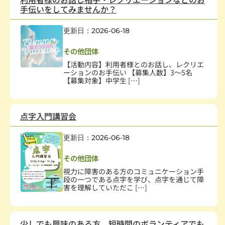
手伝いをしてみませんか？
更新日：2026-06-18
高齢者
その他団体
【活動内容】利用者様とのお話し、レクリエ
ーションのお手伝い 【募集人数】3～5名
【募集対象】中学⽣ […]
点字入門講習会
更新日：2026-06-18
保健・医療・福祉
,
障害者・児
その他団体
視力に障害のある方のコミュニケーション手
段の一つである点字を学び、点字を通じて障
害を理解していただこ […]
少しでも興味のある方、短時間のボランティアでも