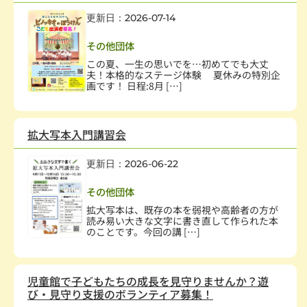
更新日：2026-07-14
幼児、児童
,
学術・文化・芸術
その他団体
この夏、一生の思いでを…初めてでも大丈
夫！本格的なステージ体験 夏休みの特別企
画です！ 日程:8月 […]
拡大写本入門講習会
更新日：2026-06-22
保健・医療・福祉
,
社会教育、生涯学習
その他団体
拡大写本は、既存の本を弱視や高齢者の方が
読み易い大きな文字に書き直して作られた本
のことです。今回の講 […]
児童館で子どもたちの成長を見守りませんか？遊
び・見守り支援のボランティア募集！