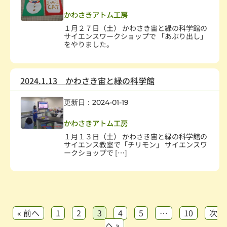
子どもの健全育成
,
学校・教育
,
科学技術
かわさきアトム工房
１月２７日（土） かわさき宙と緑の科学館の
サイエンスワークショップで 「あぶり出し」
をやりました。
2024.1.13 かわさき宙と緑の科学館
更新日：2024-01-19
子どもの健全育成
,
学校・教育
,
科学技術
かわさきアトム工房
１月１３日（土） かわさき宙と緑の科学館の
サイエンス教室で「チリモン」 サイエンスワ
ークショップで […]
« 前へ
1
2
3
4
5
…
10
次
へ »