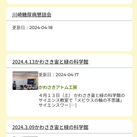
川崎糖尿病懇話会
更新日：2024-04-18
保健・医療・福祉
,
幼児、児童
,
高齢者
,
障害者・児
,
疾病、医療
,
社会教育、生涯学習
,
学術・文化・芸術
,
学校・教育
,
科学技術
2024.4.13かわさき宙と緑の科学館
更新日：2024-04-17
子どもの健全育成
,
学校・教育
,
科学技術
かわさきアトム工房
４月１３日（土） かわさき宙と緑の科学館の
サイエンス教室で「メビウスの輪の不思議」
サイエンスワー […]
2024.3.09かわさき宙と緑の科学館