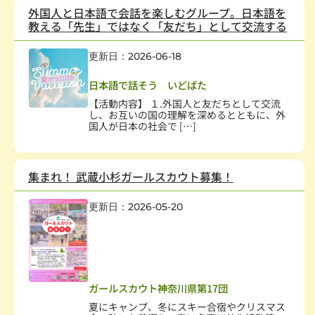
外国人と日本語で会話を楽しむグループ。日本語を
教える「先生」ではなく「友だち」として交流する
更新日：2026-06-18
国際協力・交流
,
在日外国人支援
日本語で話そう いどばた
【活動内容】 １.外国人と友だちとして交流
し、お互いの国の理解を深めるとともに、外
国人が日本の社会で […]
集まれ！ 武蔵小杉ガールスカウト募集！
更新日：2026-05-20
幼児、児童
,
社会教育、生涯学習
,
学術・文化・芸術
,
環境保全
,
人権・平和
,
国際協力・交流
,
男女共同参画社会
,
子どもの健全育成
,
学校・教育
,
NPO支援
ガールスカウト神奈川県第17団
夏にキャンプ、冬にスキー合宿やクリスマス