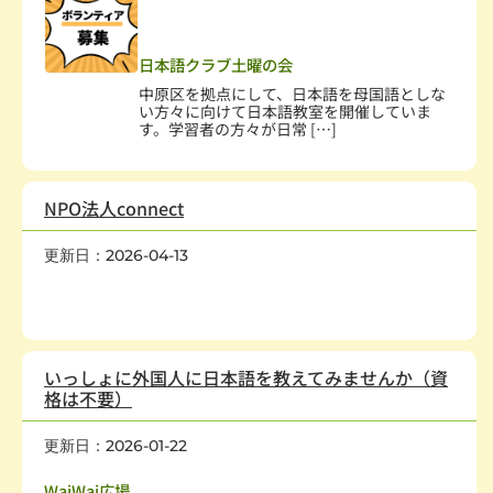
保健・医療・福祉
,
人権・平和
,
国際協力・交流
,
在日外国人支援
日本語クラブ土曜の会
中原区を拠点にして、日本語を母国語としな
い方々に向けて日本語教室を開催していま
す。学習者の方々が日常 […]
NPO法人connect
更新日：2026-04-13
幼児、児童
,
障害者・児
,
社会教育、生涯学習
,
学術・文化・芸術
,
スポーツ・レクレーション
,
国際協力・交流
,
子どもの健全育成
いっしょに外国人に日本語を教えてみませんか（資
格は不要）
更新日：2026-01-22
国際協力・交流
,
在日外国人支援
WaiWai広場