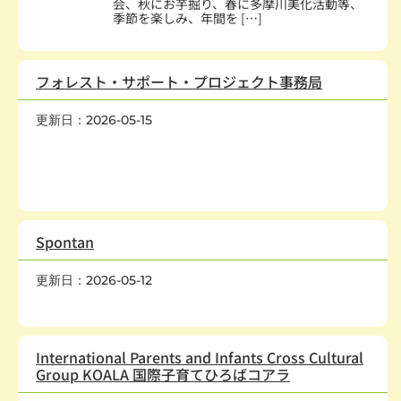
会、秋にお芋掘り、春に多摩川美化活動等、
季節を楽しみ、年間を […]
フォレスト・サポート・プロジェクト事務局
更新日：2026-05-15
社会教育、生涯学習
,
まちづくり
,
学術・文化・芸術
,
スポーツ・
レクレーション
,
環境保全
,
動物愛護
,
地域安全
,
国際協力・交流
,
子どもの健全育成
,
学校・教育
,
経済活動
,
NPO支援
Spontan
更新日：2026-05-12
環境保全
,
人権・平和
,
国際協力・交流
International Parents and Infants Cross Cultural
Group KOALA 国際子育てひろばコアラ