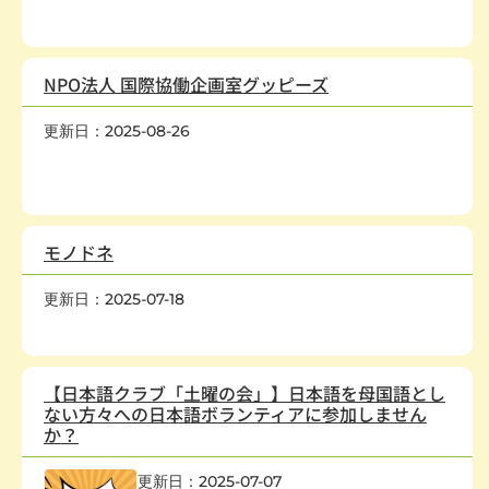
保健・医療・福祉
,
幼児、児童
,
国際協力・交流
,
子どもの健全育成
NPO法人 国際協働企画室グッピーズ
更新日：2025-08-26
保健・医療・福祉
,
幼児、児童
,
社会教育、生涯学習
,
学術・文化・
芸術
,
人権・平和
,
国際協力・交流
,
子どもの健全育成
モノドネ
更新日：2025-07-18
環境保全
,
国際協力・交流
,
在日外国人支援
,
学校・教育
,
経済活動
【日本語クラブ「土曜の会」】日本語を母国語とし
ない方々への日本語ボランティアに参加しません
か？
更新日：2025-07-07