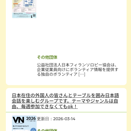
疾病、医療
,
野宿生活者支援
,
社会教育、生涯学習
,
まちづくり
,
学術・文化・芸術
,
スポーツ・
レクレーション
,
環境保全
,
動物愛護
,
災害救援
,
地域安全
,
人権・平和
,
国際協力・交流
,
在日外国人支援
,
男女共同参画社会
,
子どもの健全育成
,
学校・教育
,
情報化社会
,
科学技術
,
経済活動
,
職業能力開発・雇用機会拡充
,
消費者保護
,
NPO支援
その他団体
公益社団法人日本フィランソロピー協会は、
企業従業員向けにボランティア情報を提供す
る独自のボランティア […]
日本在住の外国人の皆さんとテーブルを囲み日本語
会話を楽しむグループです。テーマやジャンルは自
由、毎週参加できなくてもok！
更新日：2026-03-14
国際協力・交流
その他団体