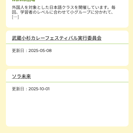
外国人を対象とした日本語クラスを開催しています。毎
回、学習者のレベルに合わせて小グループに分かれて、
[…]
武蔵小杉カレーフェスティバル実行委員会
更新日：2025-05-08
まちづくり
,
学術・文化・芸術
,
国際協力・交流
,
経済活動
ソラ未来
更新日：2025-10-01
保健・医療・福祉
,
高齢者
,
疾病、医療
,
社会教育、生涯学習
,
まちづくり
,
環境保全
,
地域安全
,
人権・平和
,
国際協力・交流
,
在日外国人支援
,
男女共同参画社会
,
情報化社会
,
科学技術
,
経済活動
,
消費者保護