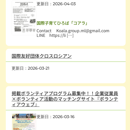
更新日：2026-04-03
保健・医療・福祉
,
幼児、児童
,
まちづくり
,
国際協力・交流
,
在日外国人支援
国際子育てひろば「コアラ」
Contact Koala.group.ml@gmail.com
LINE https://li […]
国際友好団体クロスロシアン
更新日：2026-03-21
国際協力・交流
,
科学技術
掲載ボランティアプログラム募集中！！企業従業員
×ボランティア活動のマッチングサイト『ボランテ
ィアウェブ』
更新日：2026-03-16
保健・医療・福祉
,
幼児、児童
,
高齢者
,
障害者・児
,