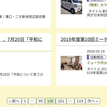
（特非）カワ
タイトル 新
両が日本財団
第4弾！溝口・二子新地周辺歴史散
」、7月20日「平和に
2019年度第10回ミー
2020-03-19
活動報告
ミューラボ(mu
タイトル 20
019年度第10
7月20日「平和について思うひ
« 前へ
1
…
99
100
101
…
119
次へ »