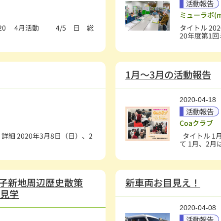
活動報告
ミューラボ(mu
020 4月活動 4/5 日 総
タイトル 20
20年度第1回
1月～3月の活動報告
2020-04-18
活動報告
Coaクラブ
詳細 2020年3月8日（日）、2
タイトル 1
て 1月、2月
二子新地周辺歴史散策
新車両お目見え！
」見学
2020-04-08
活動報告