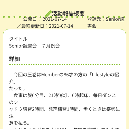
活動報告概要
公開日：
2021-07-14
登録元：
Senior読
／最終更新日：2021-07-14
書会
タイトル
Senior読書会 ７月例会
詳細
今回の圧巻はMemberの86才の方の「Lifestyleの紹
介」
だった。
食事は腹6分目、21時消灯、6時起床、毎日ダンス
のシ
ャドウ練習2時間、発声練習1時間、歩くときは姿勢に
注
意を払う。