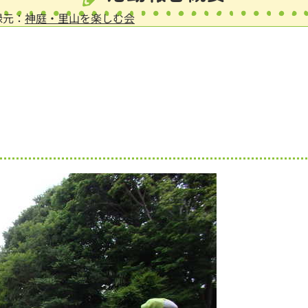
録元：
神庭・里山を楽しむ会