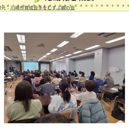
録元：
川崎市育成会手をむすぶ親の会