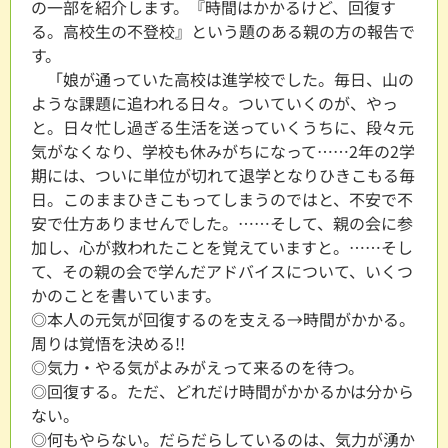
の一部を紹介します。『時間はかかるけど、回復す
る。高校生の不登校』という題のある親の方の報告で
す。
「娘が通っていた高校は進学校でした。毎日、山の
ような課題に追われる日々。ついていくのが、やっ
と。日々忙し過ぎる生活を送っていくうちに、段々元
気がなくなり、学校も休みがちになって……2年の2学
期には、ついに単位が切れて退学となりひきこもる毎
日。このままひきこもってしまうのではと、不安で不
安で仕方ありませんでした。……そして、親の会に参
加し、心が救われたことを覚えていますと。……そし
て、その親の会で学んだアドバイスについて、いくつ
かのことを書いています。
◎本人の元気が回復するのを支える→時間がかかる。
周りは覚悟を決める!!
◎気力・やる気がよみがえって来るのを待つ。
◎回復する。ただ、どれだけ時間がかかるかは分から
ない。
◎何もやらない。だらだらしているのは、気力が湧か